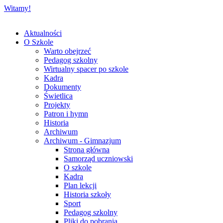
Witamy!
Aktualności
O Szkole
Warto obejrzeć
Pedagog szkolny
Wirtualny spacer po szkole
Kadra
Dokumenty
Świetlica
Projekty
Patron i hymn
Historia
Archiwum
Archiwum - Gimnazjum
Strona główna
Samorząd uczniowski
O szkole
Kadra
Plan lekcji
Historia szkoły
Sport
Pedagog szkolny
Pliki do pobrania