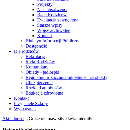
Projekty
Nasi absolwenci
Rada Rodziców
Ewaluacja zewnętrzna
Starsze wpisy
Wpisy archiwalne
Kontakt
Biuletyn Informacji Publicznej
Dostępność
Dla rodziców
Rekrutacja
Rada Rodziców
Komunikaty
Obiady - jadłospis
Regulamin rozliczania odpłatności za obiady
Ubezpieczenie
Rozkład autobusów
Edukacja zdrowotna
Kontakt
Przyjaciele Szkoły
Wymagania
Aktualności
„Gdzie nie masz siły i świat niemiły”
Dziennik elektroniczny