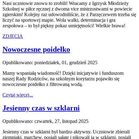
Nasi uczniowie znowu to zrobili! Wracamy z Igrzysk Młodzieży
Szkolnej w piłce ręcznej z dwoma vice mistrzostwami w powiecie
zgierskim! Kolejny raz udowodniliście, że z Parzęczewem trzeba się
liczyć na sportowej mapie. Wola walki, determinacja i gra
zespołowa – to był piękny pokaz umiejętności! Wielkie brawa!
ZDJĘCIA
Nowoczesne poidełko
Opublikowano: poniedziałek, 01, grudzień 2025
Mamy wspaniałą wiadomość! Dzięki inicjatywie i funduszom
naszej Rady Rodziców, na szkolnym korytarzu pojawiło się
nowoczesne poidełko z filtrowaną wodą.
Czytaj więcej...
Jesienny czas w szklarni
Opublikowano: czwartek, 27, listopad 2025
Jesienny czas w szklarni był bardzo aktywny. Uczniowie zbierali
ziemniaki, marchew, posiali sałatę i pikowali ją w szklarni, posiali