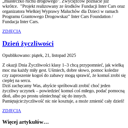
„miasteczko ruchu drogowego”. Zwycięzców poznacie już
wkrótce. "Projekt realizowany ze środków Fundacji Inter Cars oraz
organizatora Wielkiej Wyprawy Maluchów dla Dzieci w ramach
Programu Grantowego Drogowskaz" Inter Cars Foundation /
Fundacja Inter Cars.
ZDJĘCIA
Dzień życzliwości
Opublikowano: piątek, 21, listopad 2025
Z okazji Dnia Życzliwości klasy 1–3 chcą przypomnieć, jak wielką
moc ma każdy miły gest. Uśmiech, dobre słowo, pomoc koledze
czy zaproszenie kogoś do zabawy mogą sprawić, że komuś zrobi się
cieplej na sercu.
Dziś zachęcamy Was, abyście spróbowali zrobić choć jeden
życzliwy uczynek – powiedzieć komuś coś miłego, podać pomocną
dłoń, albo po prostu uśmiechnąć się do innych.
Pamiętajcie:życzliwość nic nie kosztuje, a może zmienić cały dzień!
ZDJĘCIA
Więcej artykułów…