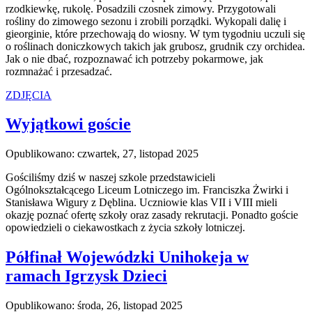
rzodkiewkę, rukolę. Posadzili czosnek zimowy. Przygotowali
rośliny do zimowego sezonu i zrobili porządki. Wykopali dalię i
gieorginie, które przechowają do wiosny. W tym tygodniu uczuli się
o roślinach doniczkowych takich jak grubosz, grudnik czy orchidea.
Jak o nie dbać, rozpoznawać ich potrzeby pokarmowe, jak
rozmnażać i przesadzać.
ZDJĘCIA
Wyjątkowi goście
Opublikowano: czwartek, 27, listopad 2025
Gościliśmy dziś w naszej szkole przedstawicieli
Ogólnokształcącego Liceum Lotniczego im. Franciszka Żwirki i
Stanisława Wigury z Dęblina. Uczniowie klas VII i VIII mieli
okazję poznać ofertę szkoły oraz zasady rekrutacji. Ponadto goście
opowiedzieli o ciekawostkach z życia szkoły lotniczej.
Półfinał Wojewódzki Unihokeja w
ramach Igrzysk Dzieci
Opublikowano: środa, 26, listopad 2025