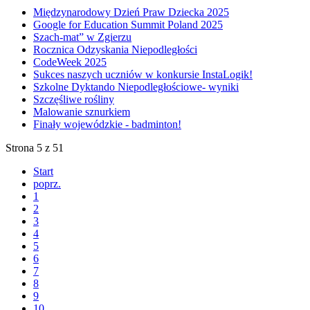
Międzynarodowy Dzień Praw Dziecka 2025
Google for Education Summit Poland 2025
Szach-mat” w Zgierzu
Rocznica Odzyskania Niepodległości
CodeWeek 2025
Sukces naszych uczniów w konkursie InstaLogik!
Szkolne Dyktando Niepodległościowe- wyniki
Szczęśliwe rośliny
Malowanie sznurkiem
Finały wojewódzkie - badminton!
Strona 5 z 51
Start
poprz.
1
2
3
4
5
6
7
8
9
10