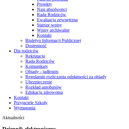
Projekty
Nasi absolwenci
Rada Rodziców
Ewaluacja zewnętrzna
Starsze wpisy
Wpisy archiwalne
Kontakt
Biuletyn Informacji Publicznej
Dostępność
Dla rodziców
Rekrutacja
Rada Rodziców
Komunikaty
Obiady - jadłospis
Regulamin rozliczania odpłatności za obiady
Ubezpieczenie
Rozkład autobusów
Edukacja zdrowotna
Kontakt
Przyjaciele Szkoły
Wymagania
Aktualności
Dziennik elektroniczny