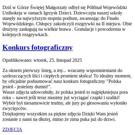
Dziś w Górze Świętej Małgorzaty odbył się Półfinał Wojewódzki
Unihokeja w ramach Igrzysk Dzieci. Dziewczęta naszej szkoły
stanęły na najwyższym stopniu podium, awansując do Finału
Wojewódzkiego. Chłopcy zakończyli rozgrywki na II miejscu. Obie
drużyny zasługują na wielkie brawa . Gratulacje i powodzenia w
kolejnych rozgrywkach.
Konkurs fotograficzny
Opublikowano: wtorek, 25, listopad 2025
Za oknem pierwszy śnieg, a my... wracamy wspomnieniami do
szeleszczących liści i ciepłych promieni słońca! To idealny moment,
by oficjalnie podsumować nasz konkurs fotograficzny "Polska
jesień - jesteśmy dumni!".
Wasze zdjęcia udowodniły, że polska jesień to najpiękniejsza pora
roku – nawet jeśli teraz musimy już wyciągać czapki i szaliki!
Wybór był niesamowicie trudny, ale jury po głosowaniu wyłoniło
zwycięzców.
Dziękujemy wszystkim za piękne zdjęcia Dzięki Wam jesień
zostanie z nami na dłużej, mimo że zima puka już do drzwi.
ZDJĘCIA