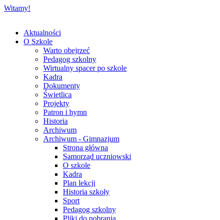
Witamy!
Aktualności
O Szkole
Warto obejrzeć
Pedagog szkolny
Wirtualny spacer po szkole
Kadra
Dokumenty
Świetlica
Projekty
Patron i hymn
Historia
Archiwum
Archiwum - Gimnazjum
Strona główna
Samorząd uczniowski
O szkole
Kadra
Plan lekcji
Historia szkoły
Sport
Pedagog szkolny
Pliki do pobrania