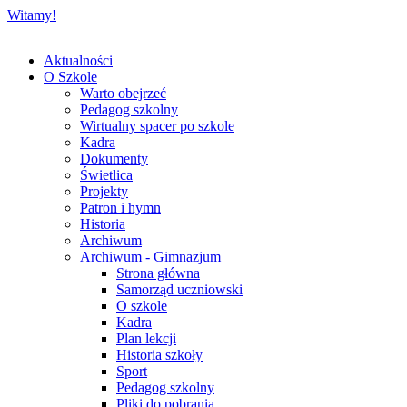
Witamy!
Aktualności
O Szkole
Warto obejrzeć
Pedagog szkolny
Wirtualny spacer po szkole
Kadra
Dokumenty
Świetlica
Projekty
Patron i hymn
Historia
Archiwum
Archiwum - Gimnazjum
Strona główna
Samorząd uczniowski
O szkole
Kadra
Plan lekcji
Historia szkoły
Sport
Pedagog szkolny
Pliki do pobrania