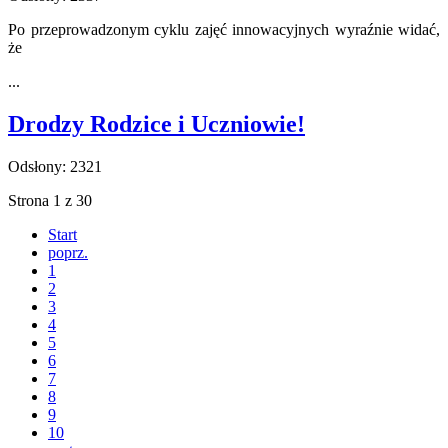
Po przeprowadzonym cyklu zajęć innowacyjnych wyraźnie widać,
że
...
Drodzy Rodzice i Uczniowie!
Odsłony: 2321
Strona 1 z 30
Start
poprz.
1
2
3
4
5
6
7
8
9
10