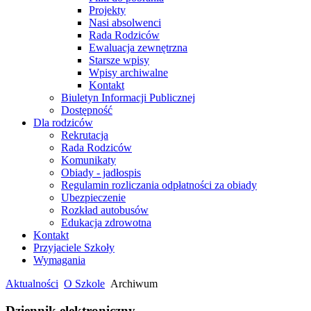
Projekty
Nasi absolwenci
Rada Rodziców
Ewaluacja zewnętrzna
Starsze wpisy
Wpisy archiwalne
Kontakt
Biuletyn Informacji Publicznej
Dostępność
Dla rodziców
Rekrutacja
Rada Rodziców
Komunikaty
Obiady - jadłospis
Regulamin rozliczania odpłatności za obiady
Ubezpieczenie
Rozkład autobusów
Edukacja zdrowotna
Kontakt
Przyjaciele Szkoły
Wymagania
Aktualności
O Szkole
Archiwum
Dziennik elektroniczny