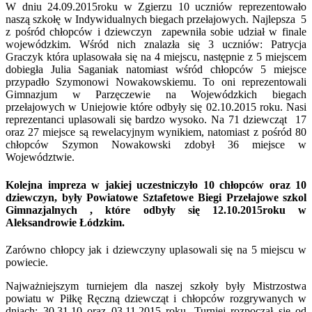
W dniu 24.09.2015roku w Zgierzu 10 uczniów reprezentowało
naszą szkołę w Indywidualnych biegach przełajowych. Najlepsza 5
z pośród chłopców i dziewczyn zapewniła sobie udział w finale
wojewódzkim. Wśród nich znalazła się 3 uczniów: Patrycja
Graczyk która uplasowała się na 4 miejscu, następnie z 5 miejscem
dobiegła Julia Saganiak natomiast wśród chłopców 5 miejsce
przypadło Szymonowi Nowakowskiemu. To oni reprezentowali
Gimnazjum w Parzęczewie na Wojewódzkich biegach
przełajowych w Uniejowie które odbyły się 02.10.2015 roku. Nasi
reprezentanci uplasowali się bardzo wysoko. Na 71 dziewcząt 17
oraz 27 miejsce są rewelacyjnym wynikiem, natomiast z pośród 80
chłopców Szymon Nowakowski zdobył 36 miejsce w
Województwie.
Kolejna impreza w jakiej uczestniczyło 10 chłopców oraz 10
dziewczyn, były Powiatowe Sztafetowe Biegi Przełajowe szkol
Gimnazjalnych , które odbyły się 12.10.2015roku w
Aleksandrowie Łódzkim.
Zarówno chłopcy jak i dziewczyny uplasowali się na 5 miejscu w
powiecie.
Najważniejszym turniejem dla naszej szkoły były Mistrzostwa
powiatu w Piłkę Ręczną dziewcząt i chłopców rozgrywanych w
dniach: 30,31.10 oraz 03.11.2015 roku. Turniej rozpoczął się od