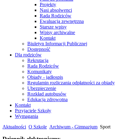
Projekty
Nasi absolwenci
Rada Rodziców
Ewaluacja zewnętrzna
Starsze wpisy
Wpisy archiwalne
Kontakt
Biuletyn Informacji Publicznej
Dostępność
Dla rodziców
Rekrutacja
Rada Rodziców
Komunikaty
Obiady - jadłospis
Regulamin rozliczania odpłatności za obiady
Ubezpieczenie
Rozkład autobusów
Edukacja zdrowotna
Kontakt
Przyjaciele Szkoły
Wymagania
Aktualności
O Szkole
Archiwum - Gimnazjum
Sport
Dziennik elektroniczny