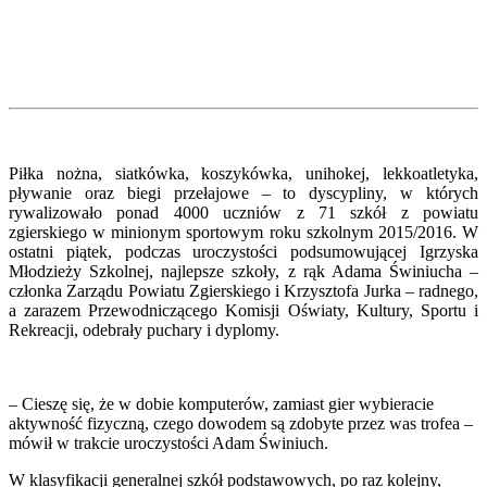
Piłka nożna, siatkówka, koszykówka, unihokej, lekkoatletyka,
pływanie oraz biegi przełajowe – to dyscypliny, w których
rywalizowało ponad 4000 uczniów z 71 szkół z powiatu
zgierskiego w minionym sportowym roku szkolnym 2015/2016. W
ostatni piątek, podczas uroczystości podsumowującej Igrzyska
Młodzieży Szkolnej, najlepsze szkoły, z rąk Adama Świniucha –
członka Zarządu Powiatu Zgierskiego i Krzysztofa Jurka – radnego,
a zarazem Przewodniczącego Komisji Oświaty, Kultury, Sportu i
Rekreacji, odebrały puchary i dyplomy.
– Cieszę się, że w dobie komputerów, zamiast gier wybieracie
aktywność fizyczną, czego dowodem są zdobyte przez was trofea –
mówił w trakcie uroczystości Adam Świniuch.
W klasyfikacji generalnej szkół podstawowych, po raz kolejny,