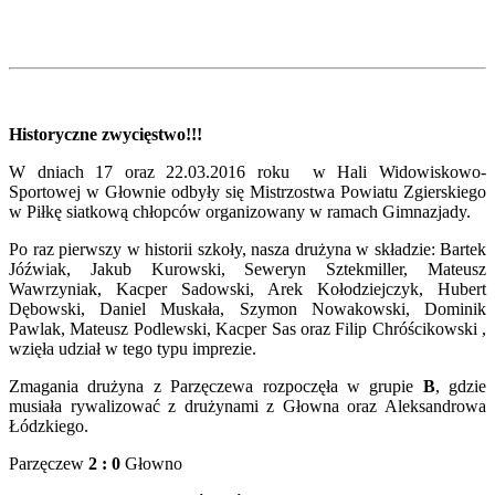
Historyczne zwycięstwo!!!
W dniach 17 oraz 22.03.2016 roku w Hali Widowiskowo-
Sportowej w Głownie odbyły się Mistrzostwa Powiatu Zgierskiego
w Piłkę siatkową chłopców organizowany w ramach Gimnazjady.
Po raz pierwszy w historii szkoły, nasza drużyna w składzie: Bartek
Jóźwiak, Jakub Kurowski, Seweryn Sztekmiller, Mateusz
Wawrzyniak, Kacper Sadowski, Arek Kołodziejczyk, Hubert
Dębowski, Daniel Muskała, Szymon Nowakowski, Dominik
Pawlak, Mateusz Podlewski, Kacper Sas oraz Filip Chróścikowski ,
wzięła udział w tego typu imprezie.
Zmagania drużyna z Parzęczewa rozpoczęła w grupie
B
, gdzie
musiała rywalizować z drużynami z Głowna oraz Aleksandrowa
Łódzkiego.
Parzęczew
2 : 0
Głowno