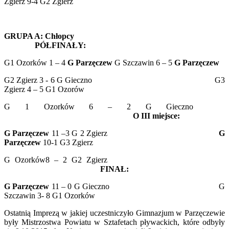
Zgierz 9-4 G2 Zgierz
GRUPA A: Chłopcy
PÓŁFINAŁY:
G1 Ozorków 1 – 4
G Parzęczew
G Szczawin 6 – 5
G Parzęczew
G2 Zgierz 3 - 6 G Gieczno G3
Zgierz 4 – 5 G1 Ozorów
G 1 Ozorków 6 – 2 G Gieczno
O III miejsce:
G Parzęczew
11 –3 G 2 Zgierz
G
Parzęczew
10-1 G3 Zgierz
G Ozorków8 – 2 G2 Zgierz
FINAŁ:
G Parzęczew
11 – 0 G Gieczno G
Szczawin 3- 8 G1 Ozorków
Ostatnią Imprezą w jakiej uczestniczyło Gimnazjum w Parzęczewie
były Mistrzostwa Powiatu w Sztafetach pływackich, które odbyły