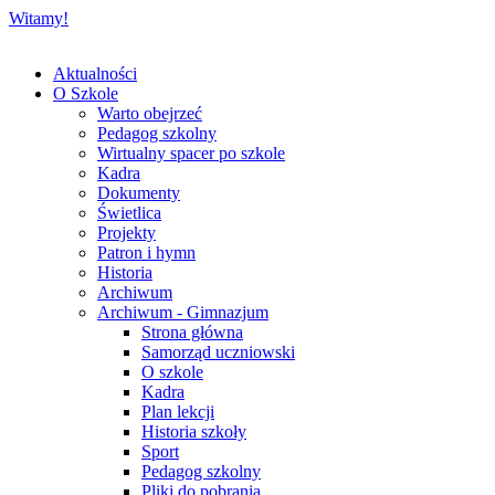
Witamy!
Aktualności
O Szkole
Warto obejrzeć
Pedagog szkolny
Wirtualny spacer po szkole
Kadra
Dokumenty
Świetlica
Projekty
Patron i hymn
Historia
Archiwum
Archiwum - Gimnazjum
Strona główna
Samorząd uczniowski
O szkole
Kadra
Plan lekcji
Historia szkoły
Sport
Pedagog szkolny
Pliki do pobrania