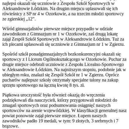
najlepsi okazali się uczniowie z Zespołu Szkół Sportowych w
Aleksandrowie Łódzkim. Na drugim miejscu uplasowali się ich
rówieśnicy z SP nr 4 w Ozorkowie, a na trzecim młodzi sportowcy
ze zgierskiej „12”.
Wśród gimnazjalistów pierwsze miejsce przypadło w udziale
zawodnikom z Gimnazjum nr 1 w Ozorkowie, zaś drugą lokatę
zajął Zespół Szkół Sportowych w Aleksandrowie Łódzkim. Tuż za
ich plecami uplasowali się uczniowie z Gimnazjum nr 1 w Zgierzu.
Spośród szkół ponadgimnazjalnych bezkonkurencyjni okazali się
sportowcy z I Liceum Ogólnokształcącego w Ozorkowie. Puchar za
drugie miejsce odebrali uczniowie z Zespołu Licealno-Sportowego
w Aleksandrowie Łódzkim. Na najniższym stopniu, podobnie jak w
ubiegłym roku, znalazł się Zespół Szkół nr 1 w Zgierzu. Oprócz
pucharów najlepsze szkoły otrzymały specjalne talony na zakup
sprzętu sportowego na łączną kwotę 8 tys. zł.
Piątkowa uroczystość była również okazją do wręczenia
podziękowań dla nauczycieli, którzy przygotowali młodzież do
zmagań sportowych oraz podsumowania osiągnięć naszych
sportowców na arenie wojewódzkiej. W klasyfikacji generalnej nasz
powiat ponownie zajął pierwsze miejsce. Łupem naszych
zawodników padło 19 medali, w tym: 9 złotych, 3 srebrnych i 7
brązowe.