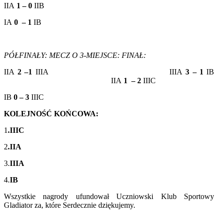
IIA
1 – 0
IIB
IA
0 – 1
IB
PÓŁFINAŁY:
MECZ O 3-MIEJSCE:
FINAŁ:
IIA
2 –1
IIIA IIIA
3 – 1
IB
IIA
1 – 2
IIIC
IB
0 – 3
IIIC
KOLEJNOŚĆ KOŃCOWA:
1
.IIIC
2
.IIA
3.
IIIA
4.
IB
Wszystkie nagrody ufundował Uczniowski Klub Sportowy
Gladiator za, które Serdecznie dziękujemy.