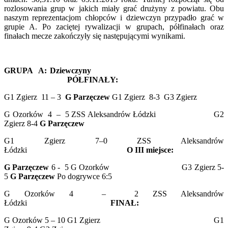
rozlosowania grup w jakich miały grać drużyny z powiatu. Obu
naszym reprezentacjom chłopców i dziewczyn przypadło grać w
grupie A. Po zaciętej rywalizacji w grupach, półfinałach oraz
finałach mecze zakończyły się następującymi wynikami.
GRUPA A: Dziewczyny
PÓŁFINAŁY:
G1 Zgierz 11 – 3
G Parzęczew
G1 Zgierz 8-3 G3 Zgierz
G Ozorków 4 – 5 ZSS Aleksandrów Łódzki G2
Zgierz 8-4
G Parzęczew
G1 Zgierz 7–0 ZSS Aleksandrów
Łódzki
O III miejsce:
G Parzęczew
6 - 5 G Ozorków G3 Zgierz 5-
5
G Parzęczew
Po dogrywce 6:5
G Ozorków 4 – 2 ZSS Aleksandrów
Łódzki
FINAŁ:
G Ozorków 5 – 10 G1 Zgierz G1