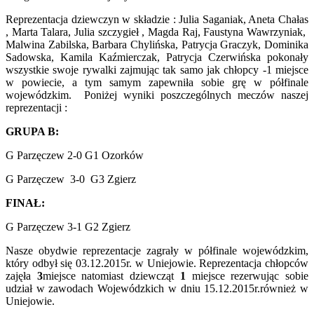
Reprezentacja dziewczyn w składzie : Julia Saganiak, Aneta Chałas
, Marta Talara, Julia szczygieł , Magda Raj, Faustyna Wawrzyniak,
Malwina Zabilska, Barbara Chylińska, Patrycja Graczyk, Dominika
Sadowska, Kamila Kaźmierczak, Patrycja Czerwińska pokonały
wszystkie swoje rywalki zajmując tak samo jak chłopcy -1 miejsce
w powiecie, a tym samym zapewniła sobie grę w półfinale
wojewódzkim. Poniżej wyniki poszczególnych meczów naszej
reprezentacji :
GRUPA B:
G Parzęczew 2-0 G1 Ozorków
G Parzęczew 3-0 G3 Zgierz
FINAŁ:
G Parzęczew 3-1 G2 Zgierz
Nasze obydwie reprezentacje zagrały w półfinale wojewódzkim,
który odbył się 03.12.2015r. w Uniejowie. Reprezentacja chłopców
zajęła
3
miejsce natomiast dziewcząt
1
miejsce rezerwując sobie
udział w zawodach Wojewódzkich w dniu 15.12.2015r.również w
Uniejowie.