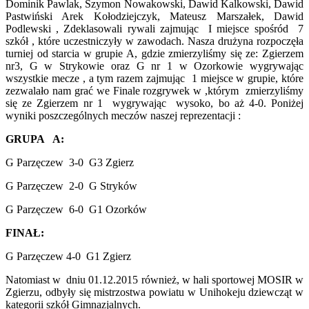
Dominik Pawlak, Szymon Nowakowski, Dawid Kalkowski, Dawid
Pastwiński Arek Kołodziejczyk, Mateusz Marszałek, Dawid
Podlewski , Zdeklasowali rywali zajmując I miejsce spośród 7
szkół , które uczestniczyły w zawodach. Nasza drużyna rozpoczęła
turniej od starcia w grupie A, gdzie zmierzyliśmy się ze: Zgierzem
nr3, G w Strykowie oraz G nr 1 w Ozorkowie wygrywając
wszystkie mecze , a tym razem zajmując 1 miejsce w grupie, które
zezwalało nam grać we Finale rozgrywek w ,którym zmierzyliśmy
się ze Zgierzem nr 1 wygrywając wysoko, bo aż 4-0. Poniżej
wyniki poszczególnych meczów naszej reprezentacji :
GRUPA A:
G Parzęczew 3-0 G3 Zgierz
G Parzęczew 2-0 G Stryków
G Parzęczew 6-0 G1 Ozorków
FINAŁ:
G Parzęczew 4-0 G1 Zgierz
Natomiast w dniu 01.12.2015 również, w hali sportowej MOSIR w
Zgierzu, odbyły się mistrzostwa powiatu w Unihokeju dziewcząt w
kategorii szkół Gimnazjalnych.