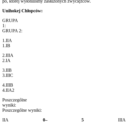
po, której wyłoniliśmy zasłużonych zwycięzców.
Unihokej Chłopców:
GRUPA
1
GRUPA 2:
1.I
1.IB
2.II
2.IA
3.I
3.IIIC
4.II
4.IIA2
Poszczególne
wyniki:
Poszczególne wyniki:
IIA
0– 5
IIIA