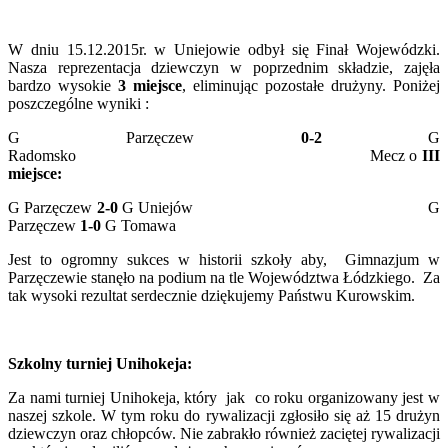
W dniu 15.12.2015r. w Uniejowie odbył się Finał Wojewódzki.
Nasza reprezentacja dziewczyn w poprzednim składzie, zajęła
bardzo wysokie
3 miejsce
, eliminując pozostałe drużyny. Poniżej
poszczególne wyniki :
G Parzęczew
0-2
G
Radomsko Mecz o
III
miejsce:
G Parzęczew
2-0
G Uniejów G
Parzęczew
1-0
G Tomawa
Jest to ogromny sukces w historii szkoły aby, Gimnazjum w
Parzęczewie stanęło na podium na tle Województwa Łódzkiego. Za
tak wysoki rezultat serdecznie dziękujemy Państwu Kurowskim.
Szkolny turniej Unihokeja:
Za nami turniej Unihokeja, który jak co roku organizowany jest w
naszej szkole. W tym roku do rywalizacji zgłosiło się aż 15 drużyn
dziewczyn oraz chłopców. Nie zabrakło również zaciętej rywalizacji