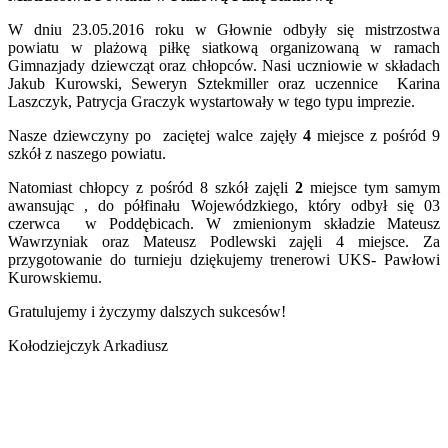
W dniu 23.05.2016 roku w Głownie odbyły się mistrzostwa
powiatu w plażową piłkę siatkową organizowaną w ramach
Gimnazjady dziewcząt oraz chłopców. Nasi uczniowie w składach
Jakub Kurowski, Seweryn Sztekmiller oraz uczennice Karina
Laszczyk, Patrycja Graczyk wystartowały w tego typu imprezie.
Nasze dziewczyny po zaciętej walce zajęły
4
miejsce z pośród 9
szkół z naszego powiatu.
Natomiast chłopcy z pośród 8 szkół zajęli
2
miejsce tym samym
awansując , do półfinału Wojewódzkiego, który odbył się 03
czerwca w Poddębicach. W zmienionym składzie Mateusz
Wawrzyniak oraz Mateusz Podlewski zajęli 4 miejsce. Za
przygotowanie do turnieju dziękujemy trenerowi UKS- Pawłowi
Kurowskiemu.
Gratulujemy i życzymy dalszych sukcesów!
Kołodziejczyk Arkadiusz