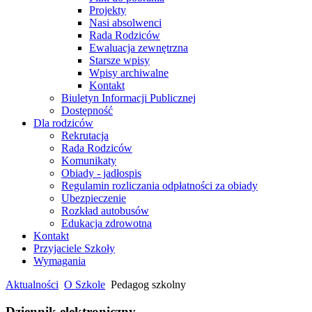
Projekty
Nasi absolwenci
Rada Rodziców
Ewaluacja zewnętrzna
Starsze wpisy
Wpisy archiwalne
Kontakt
Biuletyn Informacji Publicznej
Dostępność
Dla rodziców
Rekrutacja
Rada Rodziców
Komunikaty
Obiady - jadłospis
Regulamin rozliczania odpłatności za obiady
Ubezpieczenie
Rozkład autobusów
Edukacja zdrowotna
Kontakt
Przyjaciele Szkoły
Wymagania
Aktualności
O Szkole
Pedagog szkolny
Dziennik elektroniczny