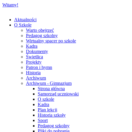
Witamy!
Aktualności
O Szkole
Warto obejrzeć
Pedagog szkolny
Wirtualny spacer po szkole
Kadra
Dokumenty
Świetlica
Projekty
Patron i hymn
Historia
Archiwum
Archiwum - Gimnazjum
Strona główna
Samorząd uczniowski
O szkole
Kadra
Plan lekcji
Historia szkoły
Sport
Pedagog szkolny
Pliki do pobrania