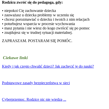
Rodzicu zwróć się do pedagoga, gdy:
• niepokoi Cię zachowanie dziecka
• zauważasz u dziecka problemy w uczeniu się
• chcesz porozmawiać o dziecku i twoich z nim relacjach
• poturbujesz wsparcia w procesie wychowania
• masz pytania i nie wiesz do kogo zwrócić się po pomoc
• znajdujesz się w trudnej sytuacji materialnej.
ZAPRASZAM. POSTARAM SIĘ POMÓC.
Ciekawe linki
Kiedy i jak często chwalić dzieci? Jak zachęcić je do nauki?
Podstawowe zasady bezpieczeństwa w sieci
Cyberprzemoc. Rodzice nic nie wiedzą ...