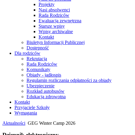
Projekty
Nasi absolwenci
Rada Rodziców
Ewaluacja zewnętrzna
Starsze wpisy
Wpisy archiwalne
Kontakt
Biuletyn Informacji Publicznej
Dostępność
Dla rodziców
Rekrutacja
Rada Rodziców
Komunikaty
Obiady - jadłospis
Regulamin rozliczania odpłatności za obiady
Ubezpieczenie
Rozkład autobusów
Edukacja zdrowotna
Kontakt
Przyjaciele Szkoły
Wymagania
Aktualności
GEG Winter Camp 2026
Dziennik elektroniczny