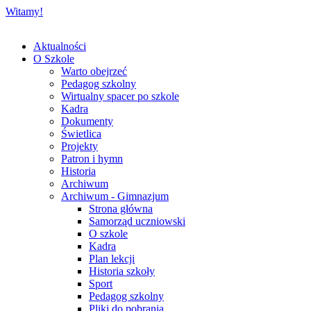
Witamy!
Aktualności
O Szkole
Warto obejrzeć
Pedagog szkolny
Wirtualny spacer po szkole
Kadra
Dokumenty
Świetlica
Projekty
Patron i hymn
Historia
Archiwum
Archiwum - Gimnazjum
Strona główna
Samorząd uczniowski
O szkole
Kadra
Plan lekcji
Historia szkoły
Sport
Pedagog szkolny
Pliki do pobrania