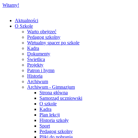
Witamy!
Aktualności
O Szkole
Warto obejrzeć
Pedagog szkolny
Wirtualny spacer po szkole
Kadra
Dokumenty
Świetlica
Projekty
Patron i hymn
Historia
Archiwum
Archiwum - Gimnazjum
Strona główna
Samorząd uczniowski
O szkole
Kadra
Plan lekcji
Historia szkoły
Sport
Pedagog szkolny
Pliki do pobrania