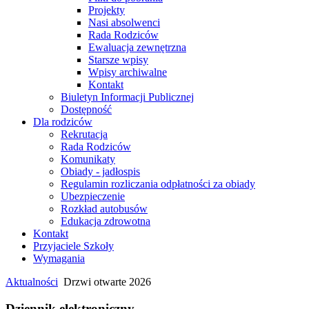
Projekty
Nasi absolwenci
Rada Rodziców
Ewaluacja zewnętrzna
Starsze wpisy
Wpisy archiwalne
Kontakt
Biuletyn Informacji Publicznej
Dostępność
Dla rodziców
Rekrutacja
Rada Rodziców
Komunikaty
Obiady - jadłospis
Regulamin rozliczania odpłatności za obiady
Ubezpieczenie
Rozkład autobusów
Edukacja zdrowotna
Kontakt
Przyjaciele Szkoły
Wymagania
Aktualności
Drzwi otwarte 2026
Dziennik elektroniczny